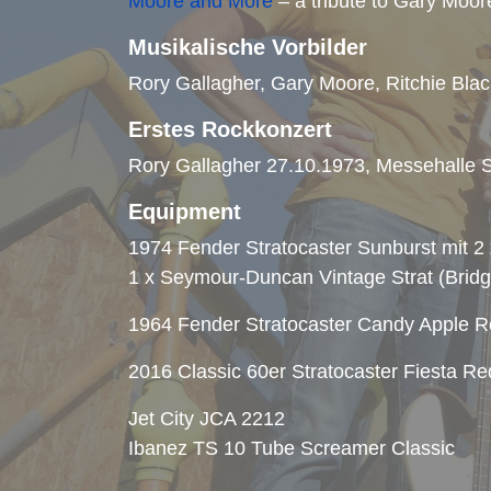
Moore and More
– a tribute to Gary Moor
Musikalische Vorbilder
Rory Gallagher, Gary Moore, Ritchie Blac
Erstes Rockkonzert
Rory Gallagher 27.10.1973, Messehalle S
Equipment
1974 Fender Stratocaster Sunburst mit 2
1 x Seymour-Duncan Vintage Strat (Bridg
1964 Fender Stratocaster Candy Apple 
2016 Classic 60er Stratocaster Fiesta R
Jet City JCA 2212
Ibanez TS 10 Tube Screamer Classic