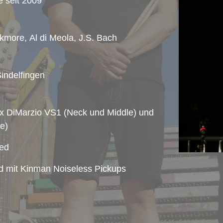
e seit 2009
kmore, Al di Meola, J.S. Bach
indelfingen
 x DiMarzio VS1 (Neck und Middle) und
e)
Red
ed mit Kinman Noiseless Pickups